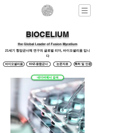
BIOCELIUM
the Global Leader of Fusion Mycelium
21세기 항암균사체 연구의 글로벌 리더, 바이오셀리움 입니
다
바이오셀리움
KHZ-융합균사
논문자료
특허 및 인증
네이버에서 검색